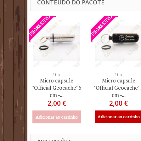
CONTEÚDO DO PACOTE
DEGRESSIVO
DEGRESSIVO
10 x
10 x
Micro capsule
Micro capsule
"Official Geocache" 5
"Official Geocache"
cm -...
cm -...
2,00 €
2,00 €
Adicionar ao carrinho
Adicionar ao carrinho