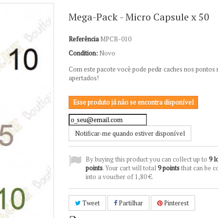
Mega-Pack - Micro Capsule x 50
Referência
MPCB-010
Condition:
Novo
Com este pacote você pode pedir caches nos pontos 
apertados!
Esse produto já não se encontra disponível
Notificar-me quando estiver disponível
By buying this product you can collect up to
9
l
points
. Your cart will total
9
points
that can be c
into a voucher of
1,80 €
.
Tweet
Partilhar
Pinterest