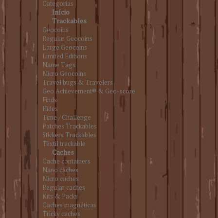
Categorias
Início
Trackables
Geocoins
Regular Geocoins
Large Geocoins
Limited Editions
Name Tags
Micro Geocoins
Travel bugs & Travelers
Geo Achievement® & Geo-score
Finds
Hides
Time / Challenge
Patches Trackables
Stickers Trackables
Têxtil trackable
Caches
Cache containers
Nano caches
Micro caches
Regular caches
Kits & Packs
Caches magnéticas
Tricky caches