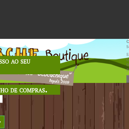
C
S
E
sso ao seu
0
0
P
nho de compras.