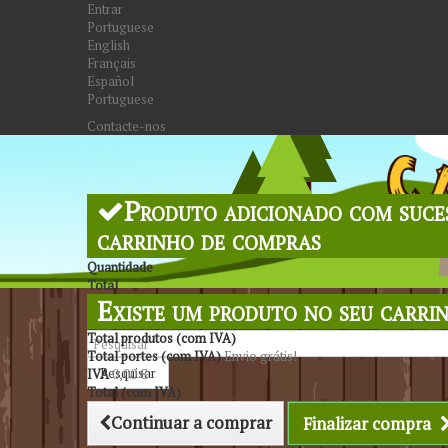
Entrar
Portuguese
English
Français
Español
Portuguese
Contacte-nos
Produto adicionado com suce
carrinho de compras
Quantidade
Total
Existe um produto no seu carri
Total produtos (com IVA)
Total portes (com IVA)
Envio grátis!
Pesquisar
IVA
0,00 €
Total (com IVA)
Continuar a comprar
Finalizar compra