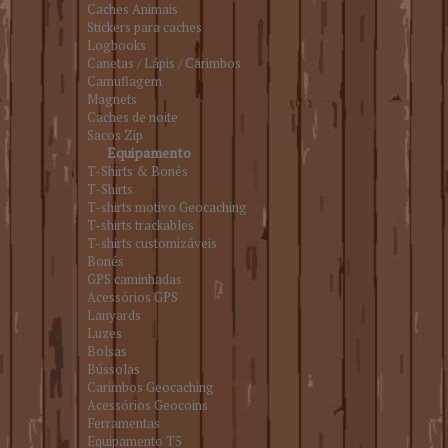
Caches Animais
Stickers para caches
Logbooks
Canetas / Lápis / Carimbos
Camuflagem
Magnets
Caches de noite
Sacos Zip
Equipamento
T-Shirts & Bonés
T-Shirts
T-shirts motivo Geocaching
T-shirts trackables
T-shirts customizáveis
Bonés
GPS caminhadas
Acessórios GPS
Lanyards
Luzes
Bolsas
Bússolas
Carimbos Geocaching
Acessórios Geocoins
Ferramentas
Equipamento T5