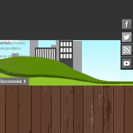
arrinho
(vazio)
em produtos
nvio grátis!
Envio
,00 €
IVA
,00 €
Total
reços com IVA
Encomendar