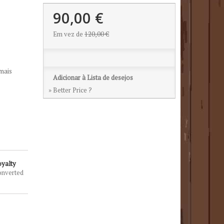
90,00 €
Em vez de
120,00 €
mais
Adicionar à Lista de desejos
» Better Price ?
oyalty
onverted