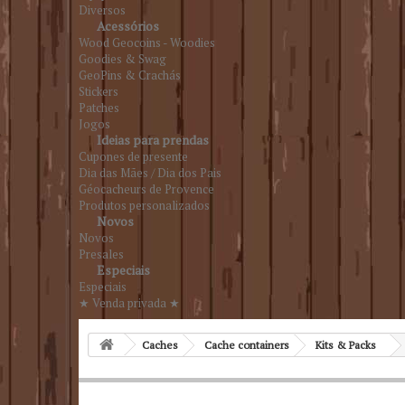
Diversos
Acessórios
Wood Geocoins - Woodies
Goodies & Swag
GeoPins & Crachás
Stickers
Patches
Jogos
Ideias para prendas
Cupones de presente
Dia das Mães / Dia dos Pais
Géocacheurs de Provence
Produtos personalizados
Novos
Novos
Presales
Especiais
Especiais
★ Venda privada ★
Caches
Cache containers
Kits & Packs