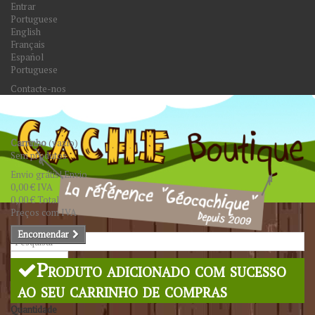
Entrar
Portuguese
English
Français
Español
Portuguese
Contacte-nos
Carrinho
(vazio)
Sem produtos
Envio grátis!
Envio
0,00 €
IVA
0,00 €
Total
Preços com IVA
Encomendar
Pesquisar
Produto adicionado com sucesso
ao seu carrinho de compras
Quantidade