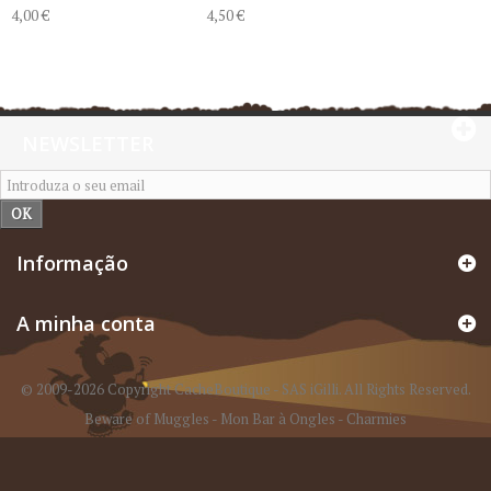
4,00 €
4,50 €
NEWSLETTER
OK
Informação
A minha conta
© 2009-2026 Copyright CacheBoutique - SAS iGilli. All Rights Reserved.
Beware of Muggles
-
Mon Bar à Ongles
-
Charmies