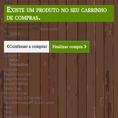
Total
Existe um produto no seu carrinho
de compras.
Total produtos (com IVA)
Total portes (com IVA)
Envio grátis!
IVA
0,00 €
Total (com IVA)
Continuar a comprar
Finalizar compra
Categorias
Início
Trackables
Geocoins
Regular Geocoins
Large Geocoins
Limited Editions
Name Tags
Micro Geocoins
Travel bugs & Travelers
Geo Achievement® & Geo-score
Finds
Hides
Time / Challenge