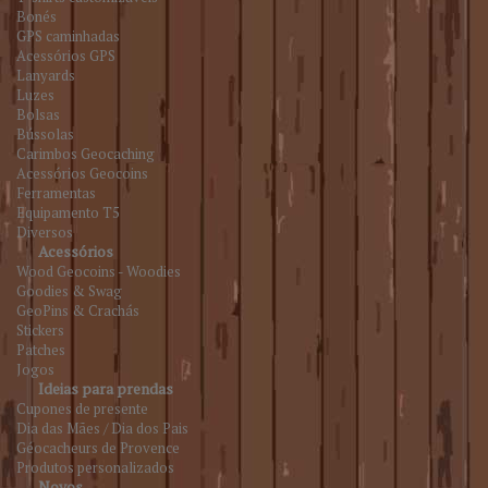
Bonés
GPS caminhadas
Acessórios GPS
Lanyards
Luzes
Bolsas
Bússolas
Carimbos Geocaching
Acessórios Geocoins
Ferramentas
Equipamento T5
Diversos
Acessórios
Wood Geocoins - Woodies
Goodies & Swag
GeoPins & Crachás
Stickers
Patches
Jogos
Ideias para prendas
Cupones de presente
Dia das Mães / Dia dos Pais
Géocacheurs de Provence
Produtos personalizados
Novos