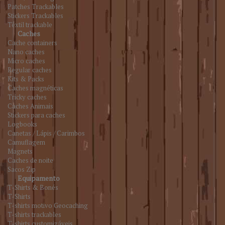
Patches Trackables
Stickers Trackables
Têxtil trackable
Caches
Cache containers
Nano caches
Micro caches
Regular caches
Kits & Packs
Caches magnéticas
Tricky caches
Caches Animais
Stickers para caches
Logbooks
Canetas / Lápis / Carimbos
Camuflagem
Magnets
Caches de noite
Sacos Zip
Equipamento
T-Shirts & Bonés
T-Shirts
T-shirts motivo Geocaching
T-shirts trackables
T-shirts customizáveis