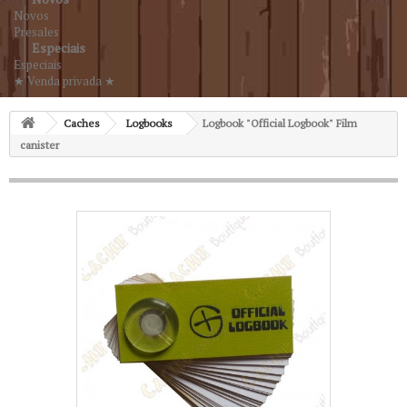
Novos
Presales
Especiais
Especiais
★ Venda privada ★
Caches
Logbooks
Logbook "Official Logbook" Film
canister