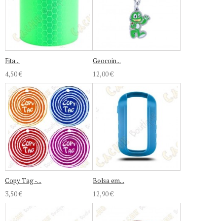
Fita...
Geocoin...
4,50 €
12,00 €
Copy Tag -...
Bolsa em...
3,50 €
12,90 €