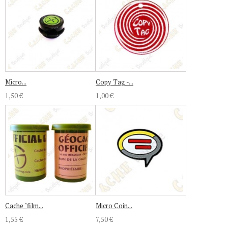
Micro...
Copy Tag -...
1,50 €
1,00 €
Cache "film...
Micro Coin...
1,55 €
7,50 €