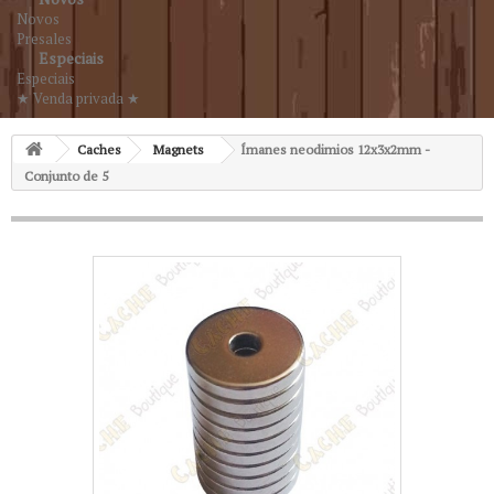
Novos
Presales
Especiais
Especiais
★ Venda privada ★
Caches
Magnets
Ímanes neodimios 12x3x2mm -
Conjunto de 5