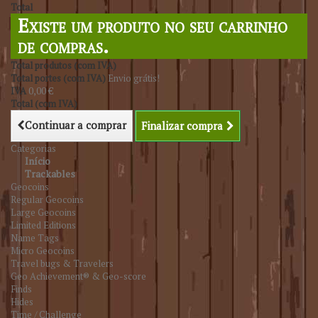
Total
Existe um produto no seu carrinho
de compras.
Total produtos (com IVA)
Total portes (com IVA)
Envio grátis!
IVA
0,00 €
Total (com IVA)
Continuar a comprar
Finalizar compra
Categorias
Início
Trackables
Geocoins
Regular Geocoins
Large Geocoins
Limited Editions
Name Tags
Micro Geocoins
Travel bugs & Travelers
Geo Achievement® & Geo-score
Finds
Hides
Time / Challenge