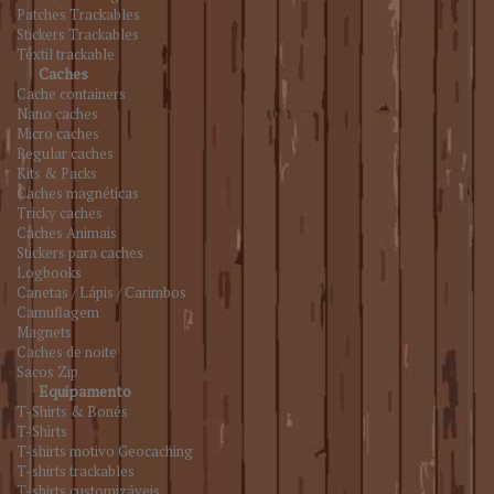
Patches Trackables
Stickers Trackables
Têxtil trackable
Caches
Cache containers
Nano caches
Micro caches
Regular caches
Kits & Packs
Caches magnéticas
Tricky caches
Caches Animais
Stickers para caches
Logbooks
Canetas / Lápis / Carimbos
Camuflagem
Magnets
Caches de noite
Sacos Zip
Equipamento
T-Shirts & Bonés
T-Shirts
T-shirts motivo Geocaching
T-shirts trackables
T-shirts customizáveis