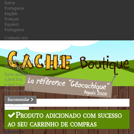
Entrar
Portuguese
English
Français
Español
Portuguese
Contacte-nos
Carrinho
(vazio)
Sem produtos
Envio grátis!
Envio
0,00 €
IVA
0,00 €
Total
Preços com IVA
Encomendar
Pesquisar
Produto adicionado com sucesso
ao seu carrinho de compras
Quantidade