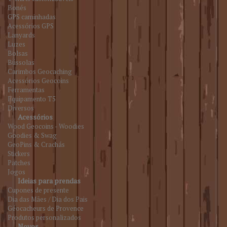
Bonés
GPS caminhadas
Acessórios GPS
Lanyards
Luzes
Bolsas
Bússolas
Carimbos Geocaching
Acessórios Geocoins
Ferramentas
Equipamento T5
Diversos
Acessórios
Wood Geocoins - Woodies
Goodies & Swag
GeoPins & Crachás
Stickers
Patches
Jogos
Ideias para prendas
Cupones de presente
Dia das Mães / Dia dos Pais
Géocacheurs de Provence
Produtos personalizados
Novos