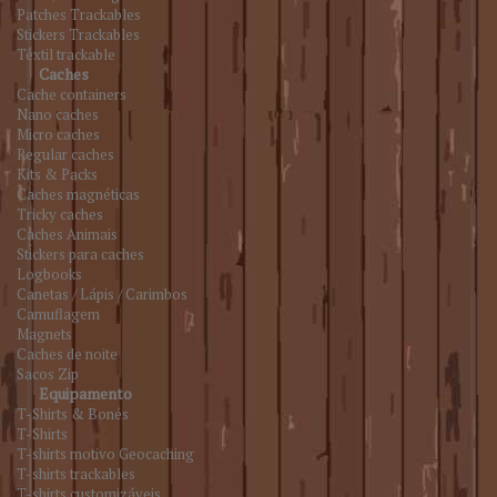
Patches Trackables
Stickers Trackables
Têxtil trackable
Caches
Cache containers
Nano caches
Micro caches
Regular caches
Kits & Packs
Caches magnéticas
Tricky caches
Caches Animais
Stickers para caches
Logbooks
Canetas / Lápis / Carimbos
Camuflagem
Magnets
Caches de noite
Sacos Zip
Equipamento
T-Shirts & Bonés
T-Shirts
T-shirts motivo Geocaching
T-shirts trackables
T-shirts customizáveis