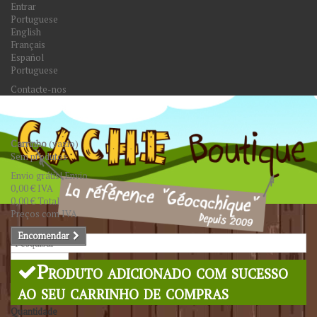
Entrar
Portuguese
English
Français
Español
Portuguese
Contacte-nos
Carrinho
(vazio)
Sem produtos
Envio grátis!
Envio
0,00 €
IVA
0,00 €
Total
Preços com IVA
Encomendar
Pesquisar
Produto adicionado com sucesso
ao seu carrinho de compras
Quantidade