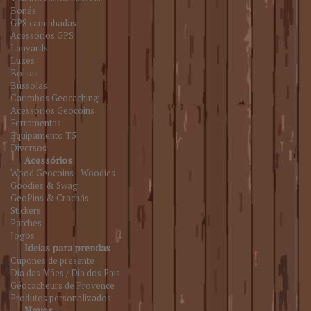
Bonés
GPS caminhadas
Acessórios GPS
Lanyards
Luzes
Bolsas
Bússolas
Carimbos Geocaching
Acessórios Geocoins
Ferramentas
Equipamento T5
Diversos
Acessórios
Wood Geocoins - Woodies
Goodies & Swag
GeoPins & Crachás
Stickers
Patches
Jogos
Ideias para prendas
Cupones de presente
Dia das Mães / Dia dos Pais
Géocacheurs de Provence
Produtos personalizados
Novos