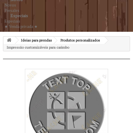
Novos
Presales
Especiais
Especiais
★ Venda privada ★
Ideias para prendas
Produtos personalizados
Impressão customizáveis para carimbo