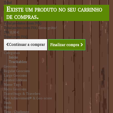
Total
Existe um produto no seu carrinho
de compras.
Total produtos (com IVA)
Total portes (com IVA)
Envio grátis!
IVA
0,00 €
Total (com IVA)
Continuar a comprar
Finalizar compra
Categorias
Início
Trackables
Geocoins
Regular Geocoins
Large Geocoins
Limited Editions
Name Tags
Micro Geocoins
Travel bugs & Travelers
Geo Achievement® & Geo-score
Finds
Hides
Time / Challenge