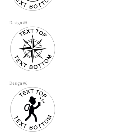
Design #5
Design #6