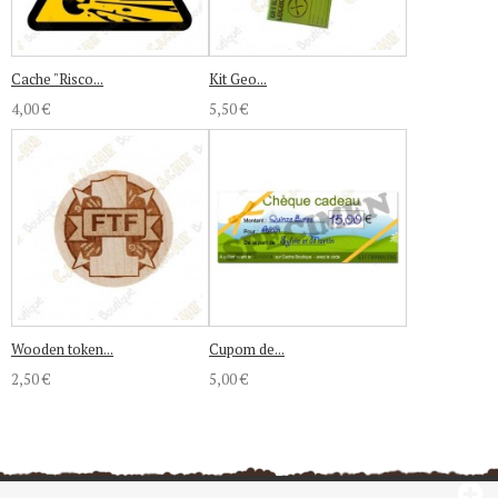
Cache "Risco...
Kit Geo...
4,00 €
5,50 €
Wooden token...
Cupom de...
2,50 €
5,00 €