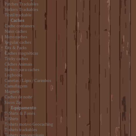
Patches Trackables
Stickers Trackables
Têxtil trackable
Caches
Cache containers
Nano caches
Micro caches
Regular caches
Kits & Packs
Caches magnéticas
Tricky caches
Caches Animais
Stickers para caches
Logbooks
Canetas / Lápis / Carimbos
Camuflagem
Magnets
Caches de noite
Sacos Zip
Equipamento
T-Shirts & Bonés
T-Shirts
T-shirts motivo Geocaching
T-shirts trackables
T-shirts customizáveis