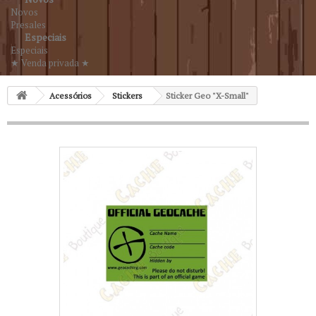
Novos
Presales
Especiais
Especiais
★ Venda privada ★
Acessórios
Stickers
Sticker Geo "X-Small"