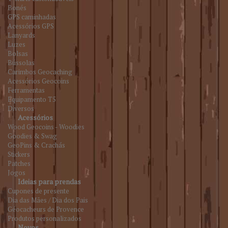
Bonés
GPS caminhadas
Acessórios GPS
Lanyards
Luzes
Bolsas
Bússolas
Carimbos Geocaching
Acessórios Geocoins
Ferramentas
Equipamento T5
Diversos
Acessórios
Wood Geocoins - Woodies
Goodies & Swag
GeoPins & Crachás
Stickers
Patches
Jogos
Ideias para prendas
Cupones de presente
Dia das Mães / Dia dos Pais
Géocacheurs de Provence
Produtos personalizados
Novos