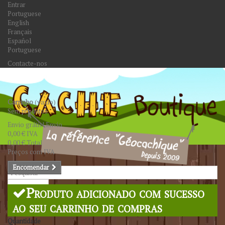
Entrar
Portuguese
English
Français
Español
Portuguese
Contacte-nos
Carrinho
(vazio)
Sem produtos
Envio grátis!
Envio
0,00 €
IVA
0,00 €
Total
Preços com IVA
Encomendar
Pesquisar
Produto adicionado com sucesso
ao seu carrinho de compras
Quantidade