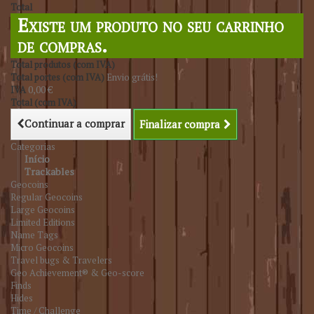
Total
Existe um produto no seu carrinho
de compras.
Total produtos (com IVA)
Total portes (com IVA)
Envio grátis!
IVA
0,00 €
Total (com IVA)
Continuar a comprar
Finalizar compra
Categorias
Início
Trackables
Geocoins
Regular Geocoins
Large Geocoins
Limited Editions
Name Tags
Micro Geocoins
Travel bugs & Travelers
Geo Achievement® & Geo-score
Finds
Hides
Time / Challenge