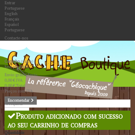
Entrar
Portuguese
English
Français
Español
Portuguese
Contacte-nos
Carrinho
(vazio)
Sem produtos
Envio grátis!
Envio
0,00 €
IVA
0,00 €
Total
Preços com IVA
Encomendar
Pesquisar
Produto adicionado com sucesso
ao seu carrinho de compras
Quantidade