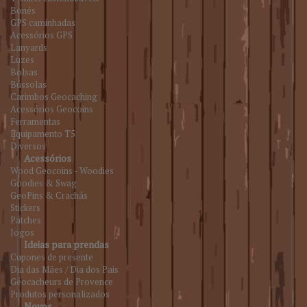
Bonés
GPS caminhadas
Acessórios GPS
Lanyards
Luzes
Bolsas
Bússolas
Carimbos Geocaching
Acessórios Geocoins
Ferramentas
Equipamento T5
Diversos
Acessórios
Wood Geocoins - Woodies
Goodies & Swag
GeoPins & Crachás
Stickers
Patches
Jogos
Ideias para prendas
Cupones de presente
Dia das Mães / Dia dos Pais
Géocacheurs de Provence
Produtos personalizados
Novos