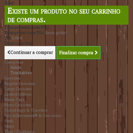
Total
Existe um produto no seu carrinho
de compras.
Total produtos (com IVA)
Total portes (com IVA)
Envio grátis!
IVA
0,00 €
Total (com IVA)
Continuar a comprar
Finalizar compra
Categorias
Início
Trackables
Geocoins
Regular Geocoins
Large Geocoins
Limited Editions
Name Tags
Micro Geocoins
Travel bugs & Travelers
Geo Achievement® & Geo-score
Finds
Hides
Time / Challenge