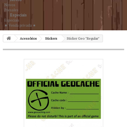
Novos
Presales
Especiais
Especiais
★ Venda privada ★
Acessórios
Stickers
Sticker Geo "Regular"