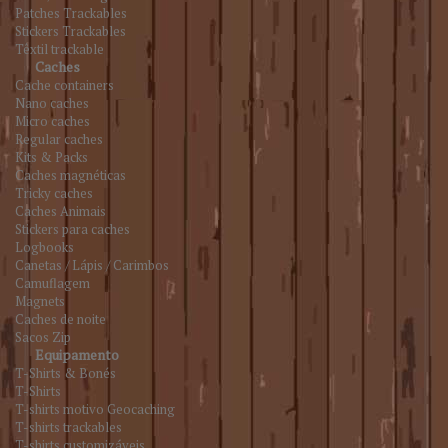
Patches Trackables
Stickers Trackables
Têxtil trackable
Caches
Cache containers
Nano caches
Micro caches
Regular caches
Kits & Packs
Caches magnéticas
Tricky caches
Caches Animais
Stickers para caches
Logbooks
Canetas / Lápis / Carimbos
Camuflagem
Magnets
Caches de noite
Sacos Zip
Equipamento
T-Shirts & Bonés
T-Shirts
T-shirts motivo Geocaching
T-shirts trackables
T-shirts customizáveis