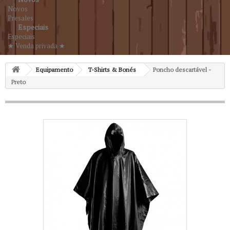
Novos
Presales
Especiais
Especiais
★ Venda privada ★
Equipamento
T-Shirts & Bonés
Poncho descartável -
Preto