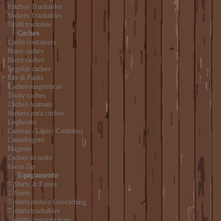
Patches Trackables
Stickers Trackables
Têxtil trackable
Caches
Cache containers
Nano caches
Micro caches
Regular caches
Kits & Packs
Caches magnéticas
Tricky caches
Caches Animais
Stickers para caches
Logbooks
Canetas / Lápis / Carimbos
Camuflagem
Magnets
Caches de noite
Sacos Zip
Equipamento
T-Shirts & Bonés
T-Shirts
T-shirts motivo Geocaching
T-shirts trackables
T-shirts customizáveis