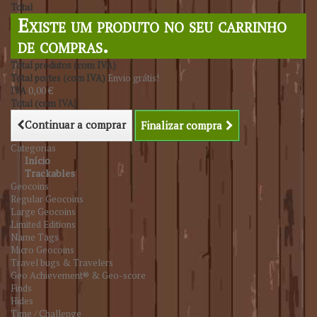
Total
Existe um produto no seu carrinho
de compras.
Total produtos (com IVA)
Total portes (com IVA)
Envio grátis!
IVA
0,00 €
Total (com IVA)
Continuar a comprar
Finalizar compra
Categorias
Início
Trackables
Geocoins
Regular Geocoins
Large Geocoins
Limited Editions
Name Tags
Micro Geocoins
Travel bugs & Travelers
Geo Achievement® & Geo-score
Finds
Hides
Time / Challenge