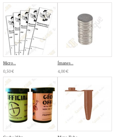
Micro...
Ímanes...
0,50 €
4,00 €