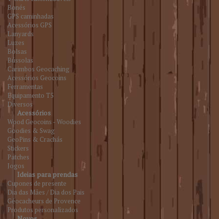
Bonés
GPS caminhadas
Acessórios GPS
Lanyards
Luzes
Bolsas
Bússolas
Carimbos Geocaching
Acessórios Geocoins
Ferramentas
Equipamento T5
Diversos
Acessórios
Wood Geocoins - Woodies
Goodies & Swag
GeoPins & Crachás
Stickers
Patches
Jogos
Ideias para prendas
Cupones de presente
Dia das Mães / Dia dos Pais
Géocacheurs de Provence
Produtos personalizados
Novos