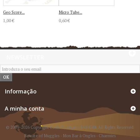
Geo Score...
Micro Tube...
1,00 €
0,60 €
NEWSLETTER
OK
Informação
A minha conta
© 2009-2026 Copyright CacheBoutique - SAS iGilli. All Rights Reserved.
Beware of Muggles
-
Mon Bar à Ongles
-
Charmies