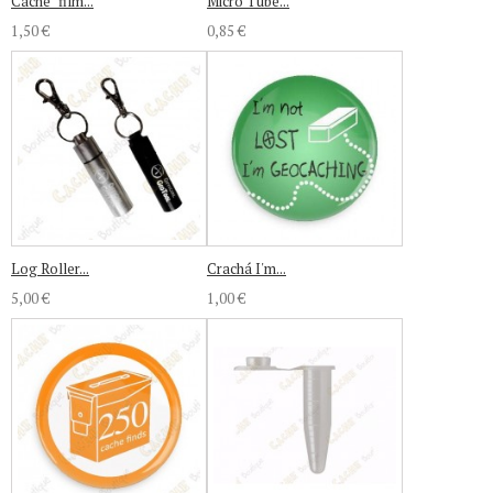
Cache "film...
Micro Tube...
1,50 €
0,85 €
Log Roller...
Crachá I'm...
5,00 €
1,00 €