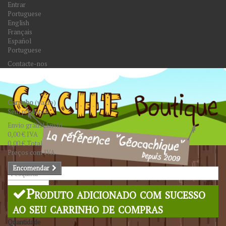
Entrar
Portuguese
English
Français
Español
Portuguese
Contacte-nos
Carrinho
(vazio)
Sem produtos
Envio grátis!
Envio
0,00 €
IVA
0,00 €
Total
Preços com IVA
Encomendar
Pesquisar
Produto adicionado com sucesso
ao seu carrinho de compras
Quantidade