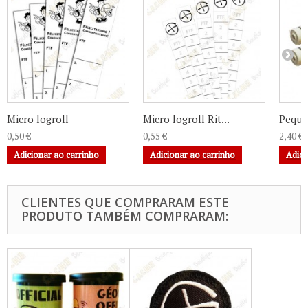
Micro logroll
Micro logroll Rit...
Pequen
0,50 €
0,55 €
2,40 €
Adicionar ao carrinho
Adicionar ao carrinho
Adici
CLIENTES QUE COMPRARAM ESTE
PRODUTO TAMBÉM COMPRARAM: