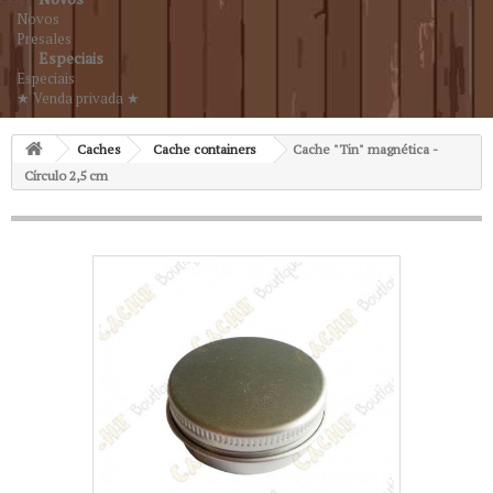
Novos
Presales
Especiais
Especiais
★ Venda privada ★
Caches
Cache containers
Cache "Tin" magnética -
Círculo 2,5 cm