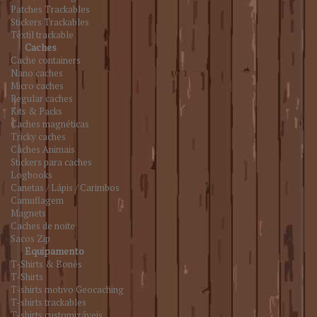
Patches Trackables
Stickers Trackables
Têxtil trackable
Caches
Cache containers
Nano caches
Micro caches
Regular caches
Kits & Packs
Caches magnéticas
Tricky caches
Caches Animais
Stickers para caches
Logbooks
Canetas / Lápis / Carimbos
Camuflagem
Magnets
Caches de noite
Sacos Zip
Equipamento
T-Shirts & Bonés
T-Shirts
T-shirts motivo Geocaching
T-shirts trackables
T-shirts customizáveis