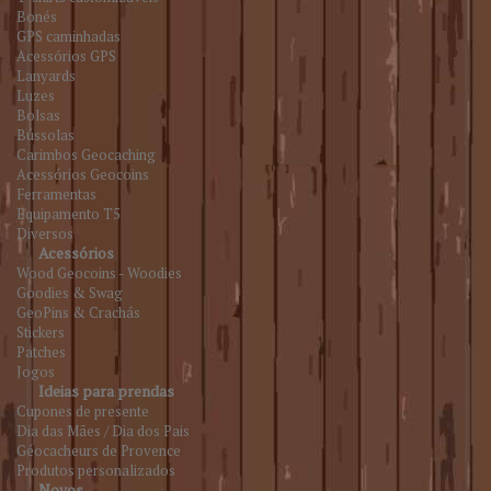
Bonés
GPS caminhadas
Acessórios GPS
Lanyards
Luzes
Bolsas
Bússolas
Carimbos Geocaching
Acessórios Geocoins
Ferramentas
Equipamento T5
Diversos
Acessórios
Wood Geocoins - Woodies
Goodies & Swag
GeoPins & Crachás
Stickers
Patches
Jogos
Ideias para prendas
Cupones de presente
Dia das Mães / Dia dos Pais
Géocacheurs de Provence
Produtos personalizados
Novos