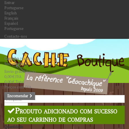
Entrar
Portuguese
English
Français
Español
Portuguese
Contacte-nos
Carrinho
(vazio)
Sem produtos
Envio grátis!
Envio
0,00 €
IVA
0,00 €
Total
Preços com IVA
Encomendar
Pesquisar
Produto adicionado com sucesso
ao seu carrinho de compras
Quantidade