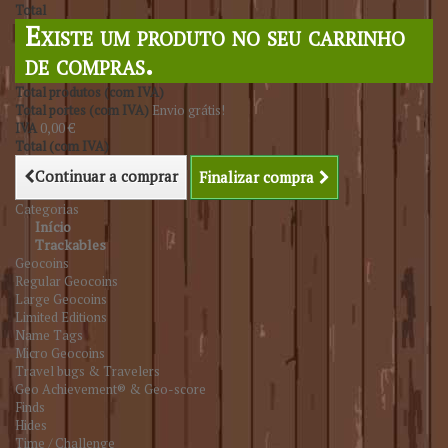
Total
Existe um produto no seu carrinho
de compras.
Total produtos (com IVA)
Total portes (com IVA)
Envio grátis!
IVA
0,00 €
Total (com IVA)
Continuar a comprar
Finalizar compra
Categorias
Início
Trackables
Geocoins
Regular Geocoins
Large Geocoins
Limited Editions
Name Tags
Micro Geocoins
Travel bugs & Travelers
Geo Achievement® & Geo-score
Finds
Hides
Time / Challenge