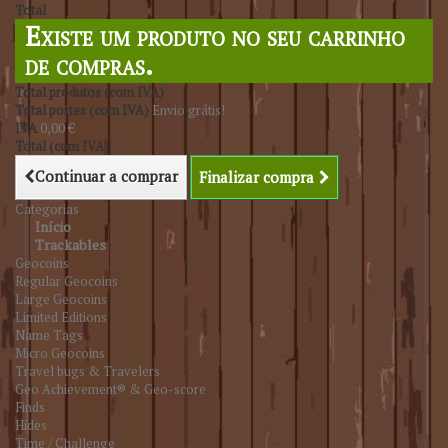
Total
Existe um produto no seu carrinho
de compras.
Total produtos (com IVA)
Total portes (com IVA)
Envio grátis!
IVA
0,00 €
Total (com IVA)
Continuar a comprar
Finalizar compra
Categorias
Início
Trackables
Geocoins
Regular Geocoins
Large Geocoins
Limited Editions
Name Tags
Micro Geocoins
Travel bugs & Travelers
Geo Achievement® & Geo-score
Finds
Hides
Time / Challenge