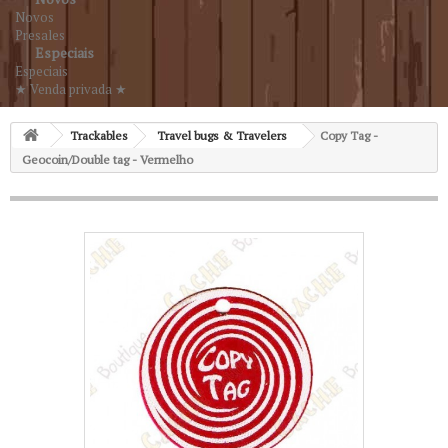
Novos
Presales
Especiais
Especiais
★ Venda privada ★
Trackables
Travel bugs & Travelers
Copy Tag -
Geocoin/Double tag - Vermelho