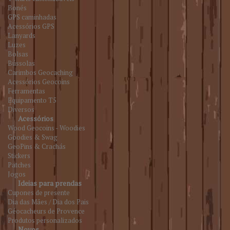
Bonés
GPS caminhadas
Acessórios GPS
Lanyards
Luzes
Bolsas
Bússolas
Carimbos Geocaching
Acessórios Geocoins
Ferramentas
Equipamento T5
Diversos
Acessórios
Wood Geocoins - Woodies
Goodies & Swag
GeoPins & Crachás
Stickers
Patches
Jogos
Ideias para prendas
Cupones de presente
Dia das Mães / Dia dos Pais
Géocacheurs de Provence
Produtos personalizados
Novos