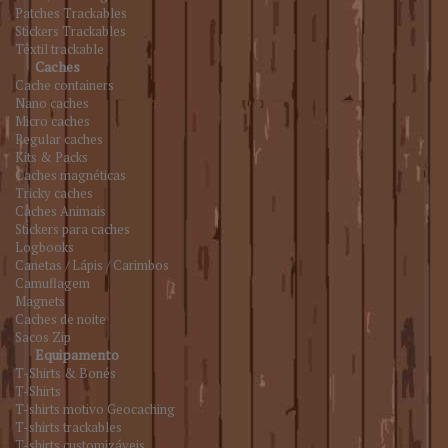
Patches Trackables
Stickers Trackables
Têxtil trackable
Caches
Cache containers
Nano caches
Micro caches
Regular caches
Kits & Packs
Caches magnéticas
Tricky caches
Caches Animais
Stickers para caches
Logbooks
Canetas / Lápis / Carimbos
Camuflagem
Magnets
Caches de noite
Sacos Zip
Equipamento
T-Shirts & Bonés
T-Shirts
T-shirts motivo Geocaching
T-shirts trackables
T-shirts customizáveis