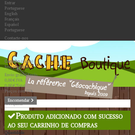
Entrar
Portuguese
English
Français
Español
Portuguese
Contacte-nos
Carrinho
(vazio)
Sem produtos
Envio grátis!
Envio
0,00 €
IVA
0,00 €
Total
Preços com IVA
Encomendar
Pesquisar
Produto adicionado com sucesso
ao seu carrinho de compras
Quantidade