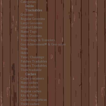
Categorias
Início
Trackables
Geocoins
Regular Geocoins
Large Geocoins
Limited Editions
Name Tags
Micro Geocoins
Travel bugs & Travelers
Geo Achievement® & Geo-score
Finds
Hides
Time / Challenge
Patches Trackables
Stickers Trackables
Têxtil trackable
Caches
Cache containers
Nano caches
Micro caches
Regular caches
Kits & Packs
Caches magnéticas
Tricky caches