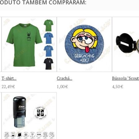
PRODUTO TAMBÉM COMPRARAM:
T-shirt...
Crachá...
Bússola "Scout
22,49 €
1,00 €
4,50 €