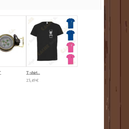
"
T-shirt...
23,49 €