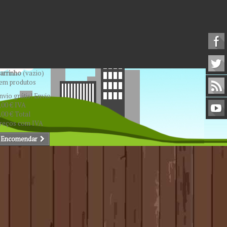
arrinho
(vazio)
em produtos
nvio grátis!
Envio
,00 €
IVA
,00 €
Total
reços com IVA
Encomendar