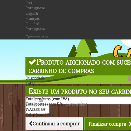
Entrar
Portuguese
English
Français
Español
Portuguese
Contacte-nos
Produto adicionado com suce
carrinho de compras
Quantidade
Total
Existe um produto no seu carri
Total produtos (com IVA)
Total portes (com IVA)
Envio grátis!
Pesquisar
IVA
0,00 €
Total (com IVA)
Continuar a comprar
Finalizar compra