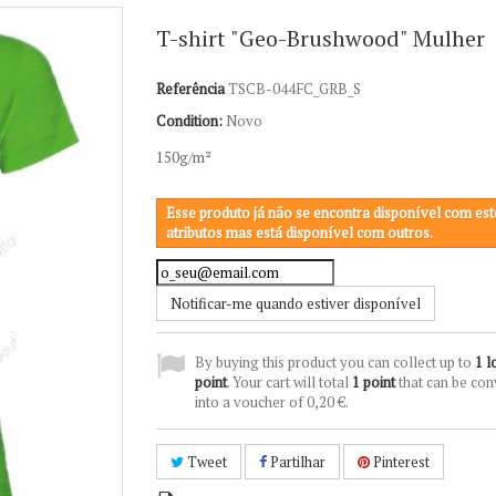
T-shirt "Geo-Brushwood" Mulher
Referência
TSCB-044FC_GRB_S
Condition:
Novo
150g/m²
Esse produto já não se encontra disponível com est
atributos mas está disponível com outros.
Notificar-me quando estiver disponível
By buying this product you can collect up to
1
l
point
. Your cart will total
1
point
that can be con
into a voucher of
0,20 €
.
Tweet
Partilhar
Pinterest