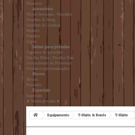
Diversos
Acessórios
Wood Geocoins - Woodies
Goodies & Swag
GeoPins & Crachás
Stickers
Patches
Jogos
Ideias para prendas
Cupones de presente
Dia das Mães / Dia dos Pais
Géocacheurs de Provence
Produtos personalizados
Novos
Novos
Presales
Especiais
Especiais
★ Venda privada ★
Equipamento
T-Shirts & Bonés
T-Shirts