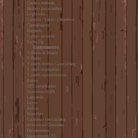
Caches Animais
Stickers para caches
Logbooks
Canetas / Lápis / Carimbos
Camuflagem
Magnets
Caches de noite
Sacos Zip
Equipamento
T-Shirts & Bonés
T-Shirts
T-shirts motivo Geocaching
T-shirts trackables
T-shirts customizáveis
Bonés
GPS caminhadas
Acessórios GPS
Lanyards
Luzes
Bolsas
Bússolas
Carimbos Geocaching
Acessórios Geocoins
Ferramentas
Equipamento T5