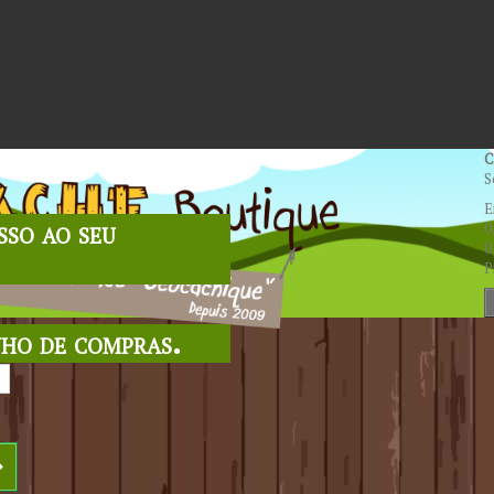
C
S
E
sso ao seu
0
0
P
nho de compras.