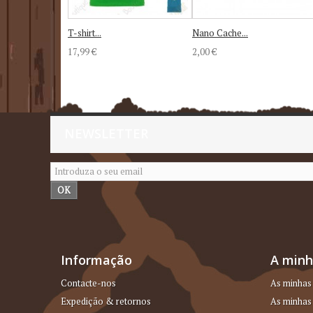
T-shirt...
Nano Cache...
17,99 €
2,00 €
NEWSLETTER
OK
Informação
A minh
Contacte-nos
As minhas
Expedição & retornos
As minhas 