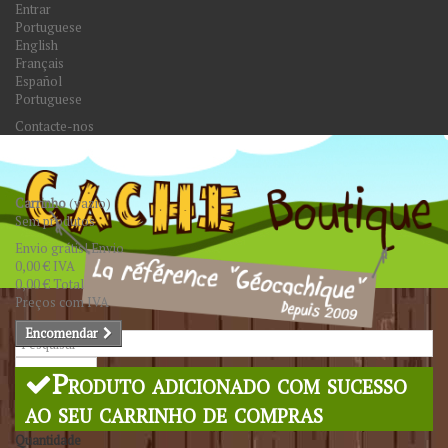
Entrar
Portuguese
English
Français
Español
Portuguese
Contacte-nos
Carrinho
(vazio)
Sem produtos
Envio grátis!
Envio
0,00 €
IVA
0,00 €
Total
Preços com IVA
Encomendar
Pesquisar
Produto adicionado com sucesso
ao seu carrinho de compras
Quantidade