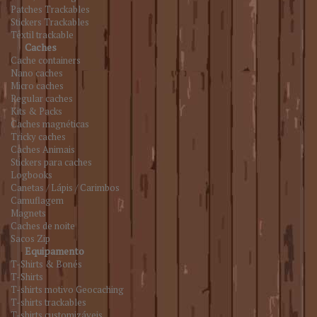
Patches Trackables
Stickers Trackables
Têxtil trackable
Caches
Cache containers
Nano caches
Micro caches
Regular caches
Kits & Packs
Caches magnéticas
Tricky caches
Caches Animais
Stickers para caches
Logbooks
Canetas / Lápis / Carimbos
Camuflagem
Magnets
Caches de noite
Sacos Zip
Equipamento
T-Shirts & Bonés
T-Shirts
T-shirts motivo Geocaching
T-shirts trackables
T-shirts customizáveis