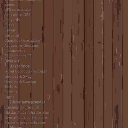
Bonés
GPS caminhadas
Acessórios GPS
Lanyards
Luzes
Bolsas
Bússolas
Carimbos Geocaching
Acessórios Geocoins
Ferramentas
Equipamento T5
Diversos
Acessórios
Wood Geocoins - Woodies
Goodies & Swag
GeoPins & Crachás
Stickers
Patches
Jogos
Ideias para prendas
Cupones de presente
Dia das Mães / Dia dos Pais
Géocacheurs de Provence
Produtos personalizados
Novos