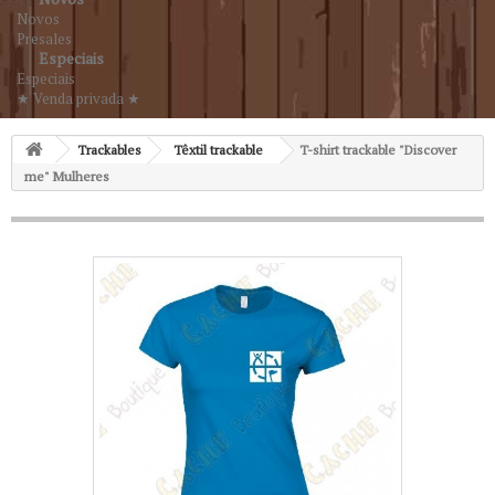
Novos
Presales
Especiais
Especiais
★ Venda privada ★
Trackables
Têxtil trackable
T-shirt trackable "Discover
me" Mulheres