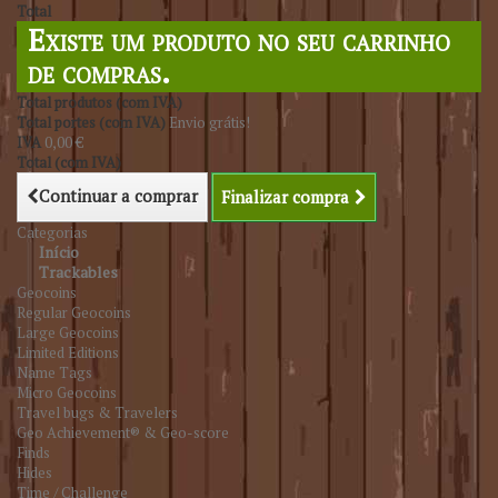
Total
Existe um produto no seu carrinho
de compras.
Total produtos (com IVA)
Total portes (com IVA)
Envio grátis!
IVA
0,00 €
Total (com IVA)
Continuar a comprar
Finalizar compra
Categorias
Início
Trackables
Geocoins
Regular Geocoins
Large Geocoins
Limited Editions
Name Tags
Micro Geocoins
Travel bugs & Travelers
Geo Achievement® & Geo-score
Finds
Hides
Time / Challenge