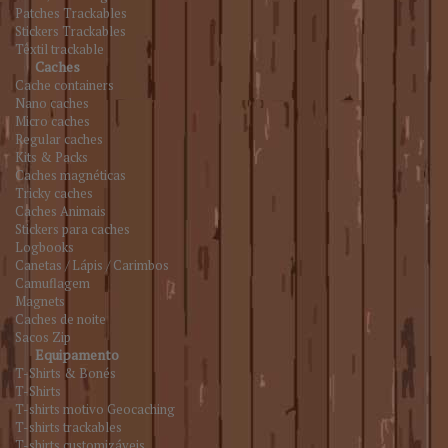
Patches Trackables
Stickers Trackables
Têxtil trackable
Caches
Cache containers
Nano caches
Micro caches
Regular caches
Kits & Packs
Caches magnéticas
Tricky caches
Caches Animais
Stickers para caches
Logbooks
Canetas / Lápis / Carimbos
Camuflagem
Magnets
Caches de noite
Sacos Zip
Equipamento
T-Shirts & Bonés
T-Shirts
T-shirts motivo Geocaching
T-shirts trackables
T-shirts customizáveis