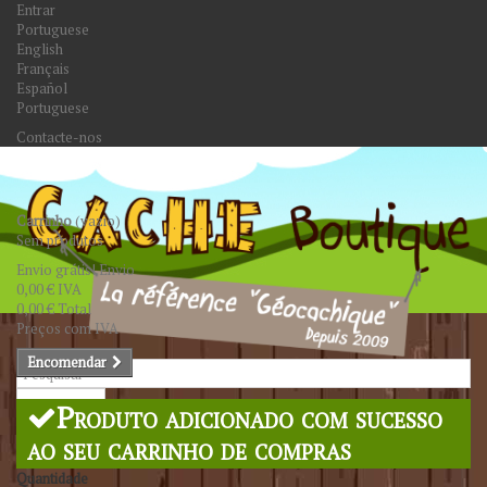
Entrar
Portuguese
English
Français
Español
Portuguese
Contacte-nos
Carrinho
(vazio)
Sem produtos
Envio grátis!
Envio
0,00 €
IVA
0,00 €
Total
Preços com IVA
Encomendar
Pesquisar
Produto adicionado com sucesso
ao seu carrinho de compras
Quantidade