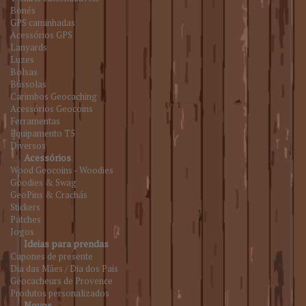
Bonés
GPS caminhadas
Acessórios GPS
Lanyards
Luzes
Bolsas
Bússolas
Carimbos Geocaching
Acessórios Geocoins
Ferramentas
Equipamento T5
Diversos
Acessórios
Wood Geocoins - Woodies
Goodies & Swag
GeoPins & Crachás
Stickers
Patches
Jogos
Ideias para prendas
Cupones de presente
Dia das Mães / Dia dos Pais
Géocacheurs de Provence
Produtos personalizados
Novos