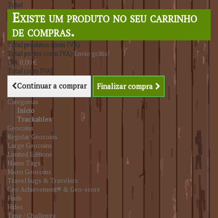
Total
Existe um produto no seu carrinho
de compras.
Total produtos (com IVA)
Total portes (com IVA)
Envio grátis!
IVA
0,00 €
Total (com IVA)
Continuar a comprar
Finalizar compra
Categorias
Início
Trackables
Geocoins
Regular Geocoins
Large Geocoins
Limited Editions
Name Tags
Micro Geocoins
Travel bugs & Travelers
Geo Achievement® & Geo-score
Finds
Hides
Time / Challenge