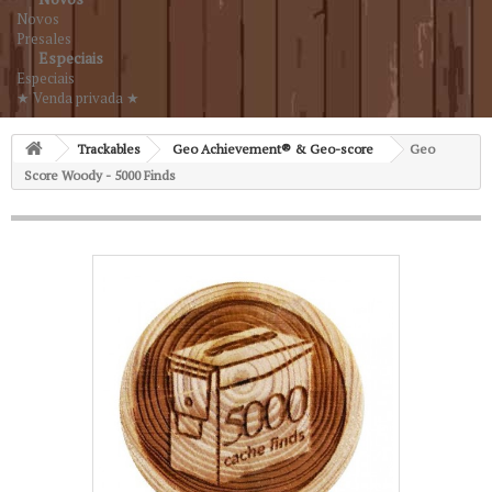
Novos
Presales
Especiais
Especiais
★ Venda privada ★
Trackables
Geo Achievement® & Geo-score
Geo
Score Woody - 5000 Finds