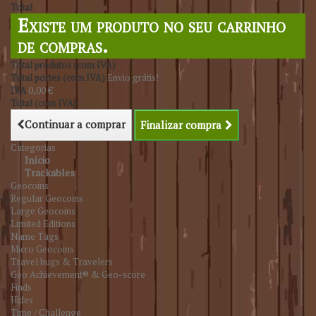
Total
Existe um produto no seu carrinho
de compras.
Total produtos (com IVA)
Total portes (com IVA)
Envio grátis!
IVA
0,00 €
Total (com IVA)
Continuar a comprar
Finalizar compra
Categorias
Início
Trackables
Geocoins
Regular Geocoins
Large Geocoins
Limited Editions
Name Tags
Micro Geocoins
Travel bugs & Travelers
Geo Achievement® & Geo-score
Finds
Hides
Time / Challenge