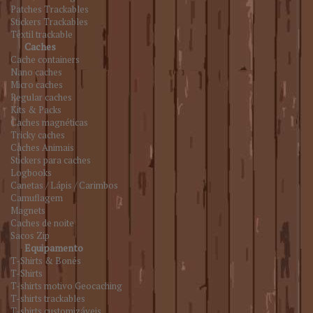
Patches Trackables
Stickers Trackables
Têxtil trackable
Caches
Cache containers
Nano caches
Micro caches
Regular caches
Kits & Packs
Caches magnéticas
Tricky caches
Caches Animais
Stickers para caches
Logbooks
Canetas / Lápis / Carimbos
Camuflagem
Magnets
Caches de noite
Sacos Zip
Equipamento
T-Shirts & Bonés
T-Shirts
T-shirts motivo Geocaching
T-shirts trackables
T-shirts customizáveis