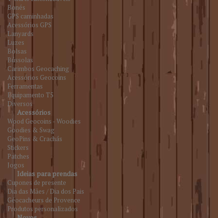
Bonés
GPS caminhadas
Acessórios GPS
Lanyards
Luzes
Bolsas
Bússolas
Carimbos Geocaching
Acessórios Geocoins
Ferramentas
Equipamento T5
Diversos
Acessórios
Wood Geocoins - Woodies
Goodies & Swag
GeoPins & Crachás
Stickers
Patches
Jogos
Ideias para prendas
Cupones de presente
Dia das Mães / Dia dos Pais
Géocacheurs de Provence
Produtos personalizados
Novos