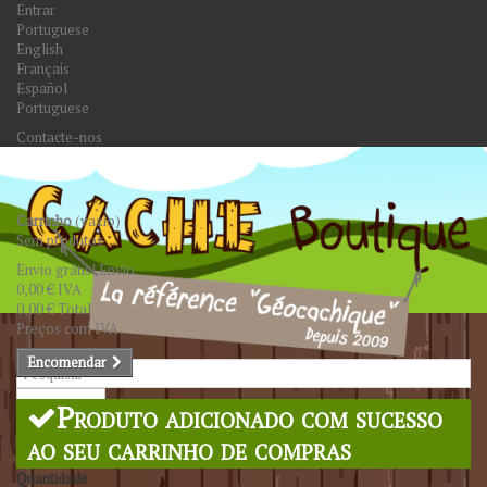
Entrar
Portuguese
English
Français
Español
Portuguese
Contacte-nos
Carrinho
(vazio)
Sem produtos
Envio grátis!
Envio
0,00 €
IVA
0,00 €
Total
Preços com IVA
Encomendar
Pesquisar
Produto adicionado com sucesso
ao seu carrinho de compras
Quantidade