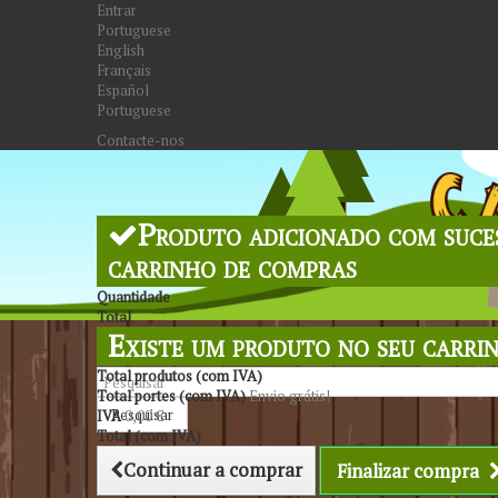
Entrar
Portuguese
English
Français
Español
Portuguese
Contacte-nos
Produto adicionado com suce
carrinho de compras
Quantidade
Total
Existe um produto no seu carri
Total produtos (com IVA)
Total portes (com IVA)
Envio grátis!
Pesquisar
IVA
0,00 €
Total (com IVA)
Continuar a comprar
Finalizar compra