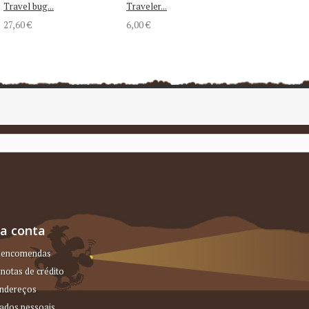
Travel bug...
Traveler...
27,60 €
6,00 €
a conta
 encomendas
notas de crédito
ndereços
ados pessoais