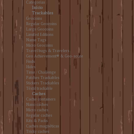
Categorias
Início
Trackables
Geocoins
Regular Geocoins
Large Geocoins
Limited Editions
Name Tags
Micro Geocoins
Travel bugs & Travelers
Geo Achievement® & Geo-score
Finds
Hides
Time / Challenge
Patches Trackables
Stickers Trackables
Têxtil trackable
Caches
Cache containers
Nano caches
Micro caches
Regular caches
Kits & Packs
Caches magnéticas
Tricky caches