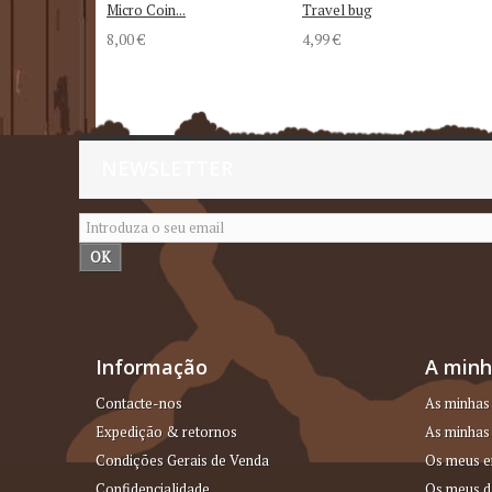
Micro Coin...
Travel bug
8,00 €
4,99 €
NEWSLETTER
OK
Informação
A minh
Contacte-nos
As minhas
Expedição & retornos
As minhas 
Condições Gerais de Venda
Os meus e
Confidencialidade
Os meus d