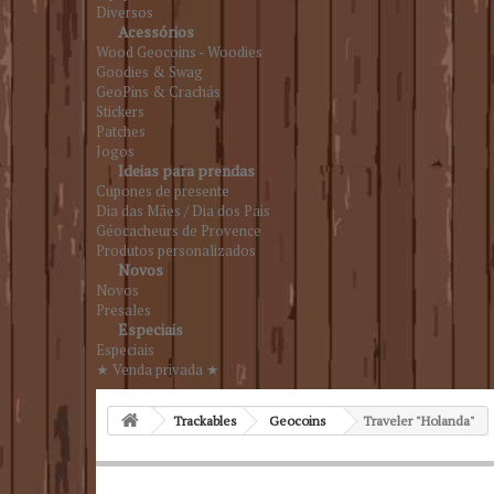
Diversos
Acessórios
Wood Geocoins - Woodies
Goodies & Swag
GeoPins & Crachás
Stickers
Patches
Jogos
Ideias para prendas
Cupones de presente
Dia das Mães / Dia dos Pais
Géocacheurs de Provence
Produtos personalizados
Novos
Novos
Presales
Especiais
Especiais
★ Venda privada ★
Trackables
Geocoins
Traveler "Holanda"