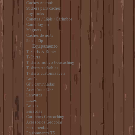
Caches Animais
Stickers para caches
Logbooks
Canetas / Lápis / Carimbos
Camuflagem
Magnets
Caches de noite
Sacos Zip
Equipamento
T-Shirts & Bonés
T-Shirts
T-shirts motivo Geocaching
T-shirts trackables
T-shirts customizáveis
Bonés
GPS caminhadas
Acessórios GPS
Lanyards
Luzes
Bolsas
Bússolas
Carimbos Geocaching
Acessórios Geocoins
Ferramentas
Equipamento T5