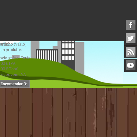
arrinho
(vazio)
em produtos
nvio grátis!
Envio
,00 €
IVA
,00 €
Total
reços com IVA
Encomendar