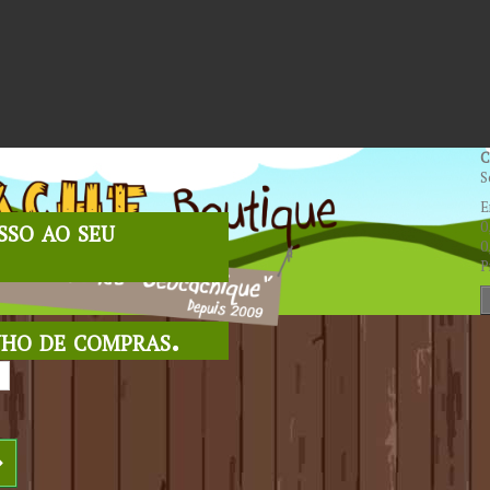
C
S
E
sso ao seu
0
0
P
nho de compras.