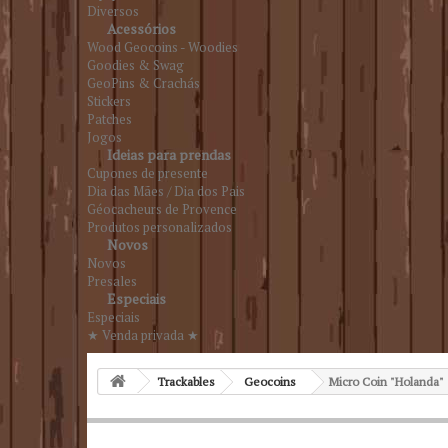
Diversos
Acessórios
Wood Geocoins - Woodies
Goodies & Swag
GeoPins & Crachás
Stickers
Patches
Jogos
Ideias para prendas
Cupones de presente
Dia das Mães / Dia dos Pais
Géocacheurs de Provence
Produtos personalizados
Novos
Novos
Presales
Especiais
Especiais
★ Venda privada ★
Trackables
Geocoins
Micro Coin "Holanda"