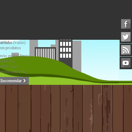
arrinho
(vazio)
em produtos
nvio grátis!
Envio
,00 €
IVA
,00 €
Total
reços com IVA
Encomendar