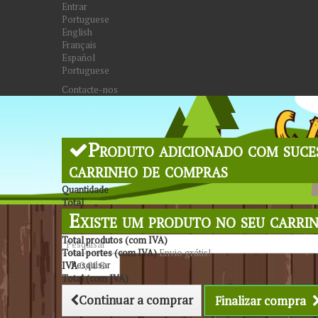
Entrar
Portuguese
English
Français
Español
Portuguese
Contacte-nos
Produto adicionado com suce
carrinho de compras
Quantidade
Total
Existe um produto no seu carri
Total produtos (com IVA)
Total portes (com IVA)
Envio grátis!
Pesquisar
IVA
0,00 €
Total (com IVA)
Continuar a comprar
Finalizar compra