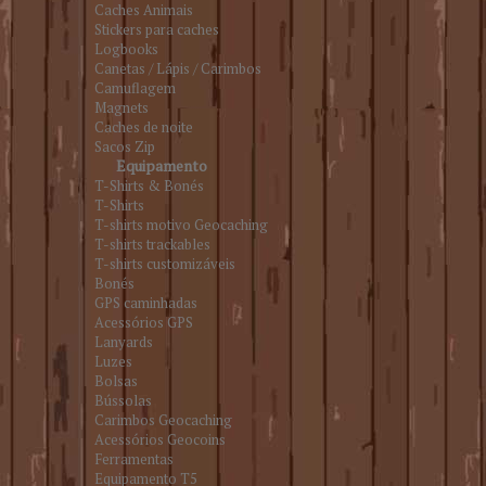
Caches Animais
Stickers para caches
Logbooks
Canetas / Lápis / Carimbos
Camuflagem
Magnets
Caches de noite
Sacos Zip
Equipamento
T-Shirts & Bonés
T-Shirts
T-shirts motivo Geocaching
T-shirts trackables
T-shirts customizáveis
Bonés
GPS caminhadas
Acessórios GPS
Lanyards
Luzes
Bolsas
Bússolas
Carimbos Geocaching
Acessórios Geocoins
Ferramentas
Equipamento T5