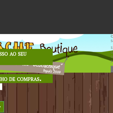
C
S
E
sso ao seu
0
0
P
nho de compras.