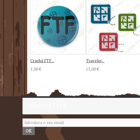
Crachá FTF...
Traveler...
1,00 €
15,00 €
NEWSLETTER
OK