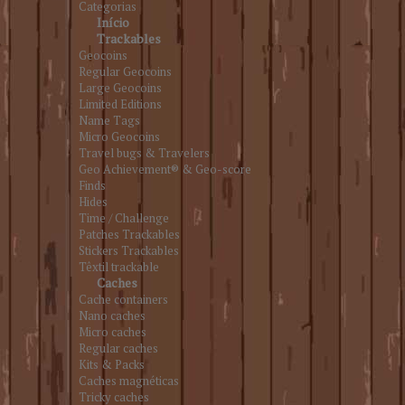
Categorias
Início
Trackables
Geocoins
Regular Geocoins
Large Geocoins
Limited Editions
Name Tags
Micro Geocoins
Travel bugs & Travelers
Geo Achievement® & Geo-score
Finds
Hides
Time / Challenge
Patches Trackables
Stickers Trackables
Têxtil trackable
Caches
Cache containers
Nano caches
Micro caches
Regular caches
Kits & Packs
Caches magnéticas
Tricky caches