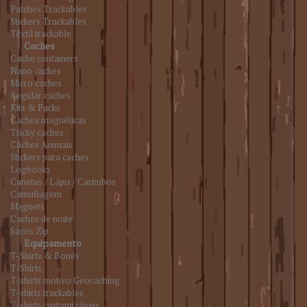
Patches Trackables
Stickers Trackables
Têxtil trackable
Caches
Cache containers
Nano caches
Micro caches
Regular caches
Kits & Packs
Caches magnéticas
Tricky caches
Caches Animais
Stickers para caches
Logbooks
Canetas / Lápis / Carimbos
Camuflagem
Magnets
Caches de noite
Sacos Zip
Equipamento
T-Shirts & Bonés
T-Shirts
T-shirts motivo Geocaching
T-shirts trackables
T-shirts customizáveis