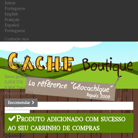
Entrar
Portuguese
English
Français
Español
Portuguese
Contacte-nos
Carrinho
(vazio)
Sem produtos
Envio grátis!
Envio
0,00 €
IVA
0,00 €
Total
Preços com IVA
Encomendar
Pesquisar
Produto adicionado com sucesso
ao seu carrinho de compras
Quantidade