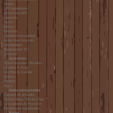
Bonés
GPS caminhadas
Acessórios GPS
Lanyards
Luzes
Bolsas
Bússolas
Carimbos Geocaching
Acessórios Geocoins
Ferramentas
Equipamento T5
Diversos
Acessórios
Wood Geocoins - Woodies
Goodies & Swag
GeoPins & Crachás
Stickers
Patches
Jogos
Ideias para prendas
Cupones de presente
Dia das Mães / Dia dos Pais
Géocacheurs de Provence
Produtos personalizados
Novos