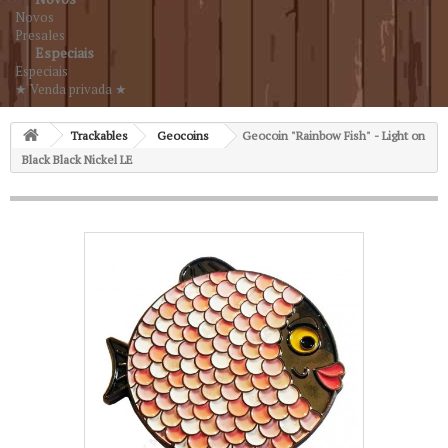
Novos
Presales
Especiais
Especiais
★ Venda privada ★
Trackables
Geocoins
Geocoin "Rainbow Fish" - Light on
Black Black Nickel LE