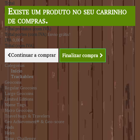
Total
Existe um produto no seu carrinho
de compras.
Total produtos (com IVA)
Total portes (com IVA)
Envio grátis!
IVA
0,00 €
Total (com IVA)
Continuar a comprar
Finalizar compra
Categorias
Início
Trackables
Geocoins
Regular Geocoins
Large Geocoins
Limited Editions
Name Tags
Micro Geocoins
Travel bugs & Travelers
Geo Achievement® & Geo-score
Finds
Hides
Time / Challenge