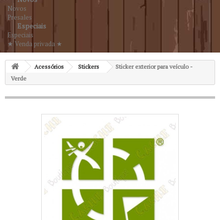
Novos
Presales
Especiais
Especiais
★ Venda privada ★
Acessórios
Stickers
Sticker exterior para veículo -
Verde