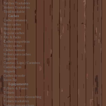
Patches Trackables
Stickers Trackables
Têxtil trackable
Caches
Cache containers
Nano caches
Micro caches
Regular caches
Kits & Packs
Caches magnéticas
Tricky caches
Caches Animais
Stickers para caches
Logbooks
Canetas / Lápis / Carimbos
Camuflagem
Magnets
Caches de noite
Sacos Zip
Equipamento
T-Shirts & Bonés
T-Shirts
T-shirts motivo Geocaching
T-shirts trackables
T-shirts customizáveis