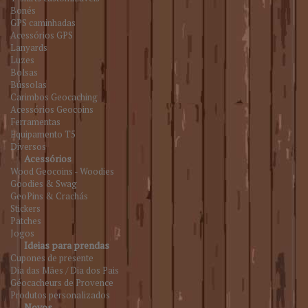
Bonés
GPS caminhadas
Acessórios GPS
Lanyards
Luzes
Bolsas
Bússolas
Carimbos Geocaching
Acessórios Geocoins
Ferramentas
Equipamento T5
Diversos
Acessórios
Wood Geocoins - Woodies
Goodies & Swag
GeoPins & Crachás
Stickers
Patches
Jogos
Ideias para prendas
Cupones de presente
Dia das Mães / Dia dos Pais
Géocacheurs de Provence
Produtos personalizados
Novos