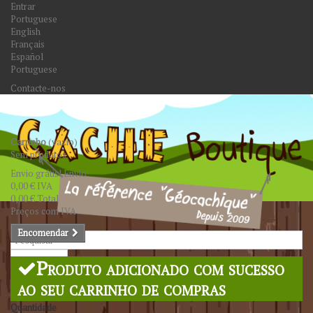
Entrar
Portuguese
English
Français
Español
Portuguese
Contacte-nos
Carrinho
(vazio)
Sem produtos
Envio grátis!
Envio
0,00 €
IVA
0,00 €
Total
Preços com IVA
Encomendar
Pesquisar
Produto adicionado com sucesso
ao seu carrinho de compras
Quantidade