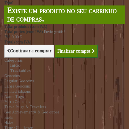
Total
Existe um produto no seu carrinho
de compras.
Total produtos (com IVA)
Total portes (com IVA)
Envio grátis!
IVA
0,00 €
Total (com IVA)
Continuar a comprar
Finalizar compra
Categorias
Início
Trackables
Geocoins
Regular Geocoins
Large Geocoins
Limited Editions
Name Tags
Micro Geocoins
Travel bugs & Travelers
Geo Achievement® & Geo-score
Finds
Hides
Time / Challenge