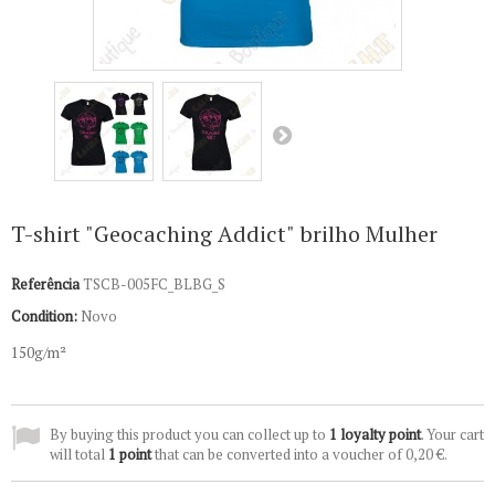
T-shirt "Geocaching Addict" brilho Mulher
Referência
TSCB-005FC_BLBG_S
Condition:
Novo
150g/m²
By buying this product you can collect up to
1
loyalty point
. Your cart
will total
1
point
that can be converted into a voucher of
0,20 €
.