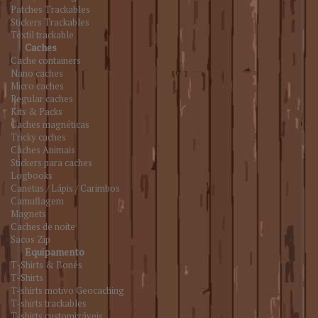
Patches Trackables
Stickers Trackables
Têxtil trackable
Caches
Cache containers
Nano caches
Micro caches
Regular caches
Kits & Packs
Caches magnéticas
Tricky caches
Caches Animais
Stickers para caches
Logbooks
Canetas / Lápis / Carimbos
Camuflagem
Magnets
Caches de noite
Sacos Zip
Equipamento
T-Shirts & Bonés
T-Shirts
T-shirts motivo Geocaching
T-shirts trackables
T-shirts customizáveis