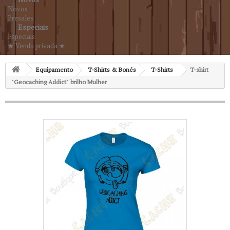
Novos
Presales
Especiais
Especiais
★ Venda privada ★
Equipamento
T-Shirts & Bonés
T-Shirts
T-shirt
"Geocaching Addict" brilho Mulher