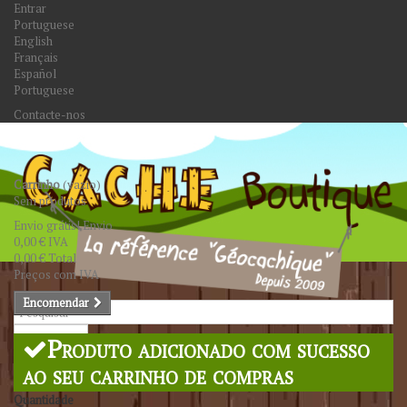
Entrar
Portuguese
English
Français
Español
Portuguese
Contacte-nos
Carrinho
(vazio)
Sem produtos
Envio grátis!
Envio
0,00 €
IVA
0,00 €
Total
Preços com IVA
Encomendar
Pesquisar
Produto adicionado com sucesso
ao seu carrinho de compras
Quantidade