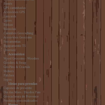
Bonés
GPS caminhadas
Acessórios GPS
Lanyards
Luzes
Bolsas
Bússolas
Carimbos Geocaching
Acessórios Geocoins
Ferramentas
Equipamento T5
Diversos
Acessórios
Wood Geocoins - Woodies
Goodies & Swag
GeoPins & Crachás
Stickers
Patches
Jogos
Ideias para prendas
Cupones de presente
Dia das Mães / Dia dos Pais
Géocacheurs de Provence
Produtos personalizados
Novos