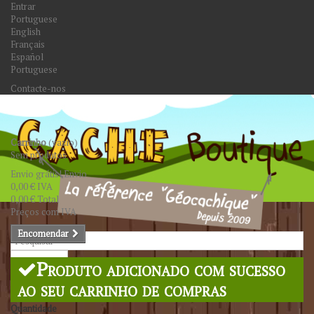
Entrar
Portuguese
English
Français
Español
Portuguese
Contacte-nos
Carrinho
(vazio)
Sem produtos
Envio grátis!
Envio
0,00 €
IVA
0,00 €
Total
Preços com IVA
Encomendar
Pesquisar
Produto adicionado com sucesso
ao seu carrinho de compras
Quantidade