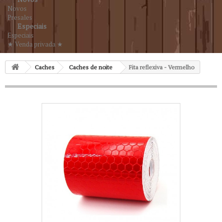
Novos
Presales
Especiais
Especiais
★ Venda privada ★
Caches
Caches de noite
Fita reflexiva - Vermelho