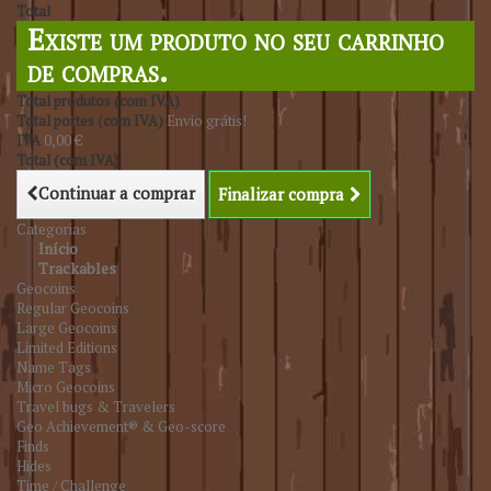
Total
Existe um produto no seu carrinho
de compras.
Total produtos (com IVA)
Total portes (com IVA)
Envio grátis!
IVA
0,00 €
Total (com IVA)
Continuar a comprar
Finalizar compra
Categorias
Início
Trackables
Geocoins
Regular Geocoins
Large Geocoins
Limited Editions
Name Tags
Micro Geocoins
Travel bugs & Travelers
Geo Achievement® & Geo-score
Finds
Hides
Time / Challenge