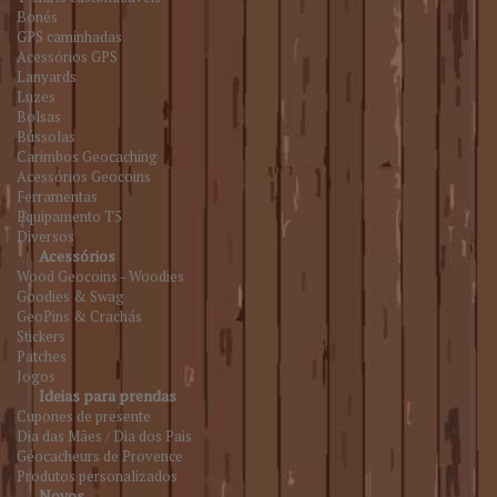
Bonés
GPS caminhadas
Acessórios GPS
Lanyards
Luzes
Bolsas
Bússolas
Carimbos Geocaching
Acessórios Geocoins
Ferramentas
Equipamento T5
Diversos
Acessórios
Wood Geocoins - Woodies
Goodies & Swag
GeoPins & Crachás
Stickers
Patches
Jogos
Ideias para prendas
Cupones de presente
Dia das Mães / Dia dos Pais
Géocacheurs de Provence
Produtos personalizados
Novos