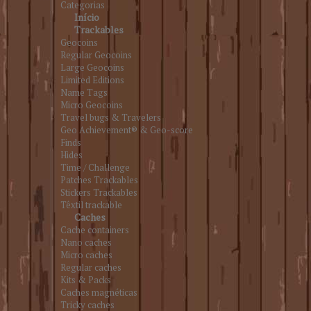
Categorias
Início
Trackables
Geocoins
Regular Geocoins
Large Geocoins
Limited Editions
Name Tags
Micro Geocoins
Travel bugs & Travelers
Geo Achievement® & Geo-score
Finds
Hides
Time / Challenge
Patches Trackables
Stickers Trackables
Têxtil trackable
Caches
Cache containers
Nano caches
Micro caches
Regular caches
Kits & Packs
Caches magnéticas
Tricky caches