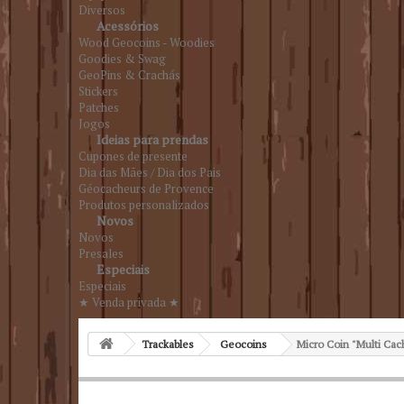
Diversos
Acessórios
Wood Geocoins - Woodies
Goodies & Swag
GeoPins & Crachás
Stickers
Patches
Jogos
Ideias para prendas
Cupones de presente
Dia das Mães / Dia dos Pais
Géocacheurs de Provence
Produtos personalizados
Novos
Novos
Presales
Especiais
Especiais
★ Venda privada ★
Trackables
Geocoins
Micro Coin "Multi Cac