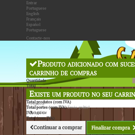
Entrar
Portuguese
English
Français
Español
Portuguese
Contacte-nos
Produto adicionado com suce
carrinho de compras
Quantidade
Total
Existe um produto no seu carri
Total produtos (com IVA)
Total portes (com IVA)
Envio grátis!
Pesquisar
IVA
0,00 €
Total (com IVA)
Continuar a comprar
Finalizar compra