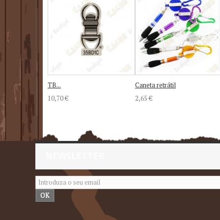
TB...
Caneta retrátil
10,70 €
2,65 €
NEWSLETTER
OK