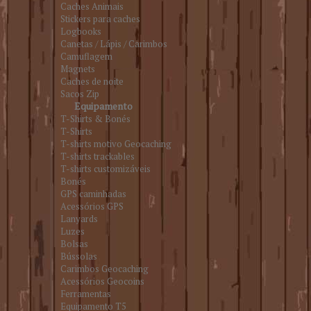
Caches Animais
Stickers para caches
Logbooks
Canetas / Lápis / Carimbos
Camuflagem
Magnets
Caches de noite
Sacos Zip
Equipamento
T-Shirts & Bonés
T-Shirts
T-shirts motivo Geocaching
T-shirts trackables
T-shirts customizáveis
Bonés
GPS caminhadas
Acessórios GPS
Lanyards
Luzes
Bolsas
Bússolas
Carimbos Geocaching
Acessórios Geocoins
Ferramentas
Equipamento T5