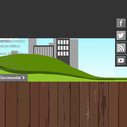
arrinho
(vazio)
em produtos
nvio grátis!
Envio
,00 €
IVA
,00 €
Total
reços com IVA
Encomendar