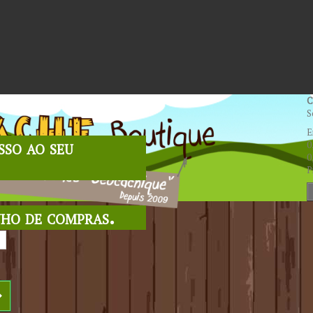
C
S
E
sso ao seu
0
0
P
nho de compras.